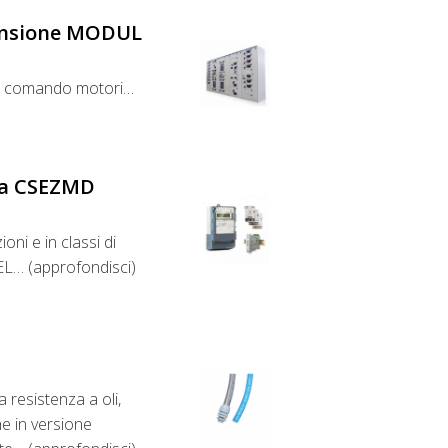
Tensione MODUL
 e comando motori…
gia CSEZMD
oni e in classi di
EL… (approfondisci)
a resistenza a oli,
che in versione