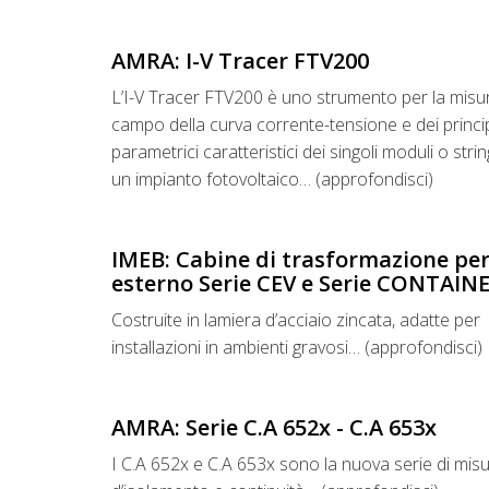
AMRA: I-V Tracer FTV200
L’I-V Tracer FTV200 è uno strumento per la misur
campo della curva corrente-tensione e dei princip
parametrici caratteristici dei singoli moduli o stri
un impianto fotovoltaico… (approfondisci)
IMEB: Cabine di trasformazione pe
esterno Serie CEV e Serie CONTAIN
Costruite in lamiera d’acciaio zincata, adatte per
installazioni in ambienti gravosi… (approfondisci)
AMRA: Serie C.A 652x - C.A 653x
I C.A 652x e C.A 653x sono la nuova serie di misu