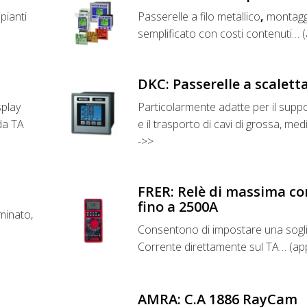
pianti
Passerelle a filo metallico
,
montagg
semplificato con costi contenuti… 
DKC: Passerelle a scalett
splay
Particolarmente adatte per il suppo
da TA
e il trasporto di cavi di grossa, me
->>
FRER: Relè di massima co
fino a 2500A
uminato,
Consentono di impostare una sogl
Corrente direttamente sul TA… (ap
AMRA: C.A 1886 RayCam