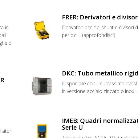
FRER: Derivatori e divisor
a in
Derivatori per c.c. shunt e divisori d
ali
per c.c…. (approfondisci)
nghe di
r
DKC: Tubo metallico rigi
ER
Disponibile con il nuovissimo rives
in versione acciaio zincato o inox…
IMEB: Quadri normalizzat
Serie U
ratori
Tipo protetto LSC2A-PM, (metal enc