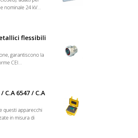
one nominale 24 kV…
allici flessibili
ione, garantiscono la
 norme CEI…
/ C.A 6547 / C.A
e questi apparecchi
ate in misura di