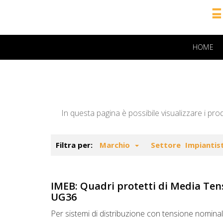
HOME
In questa pagina è possibile visualizzare i prod
Filtra per:
Marchio
Settore
Impiantis
IMEB: Quadri protetti di Media Ten
UG36
Per sistemi di distribuzione con tensione nominal