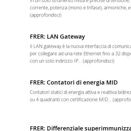
In un solo strumento misure precise di tensione,
corrente, potenza (mono e trifase), armoniche, 
(approfondisci)
FRER: LAN Gateway
Il LAN gateway è la nuova interfaccia di comuni
per collegare ad una rete Ethernet fino a 32 dispo
con un solo indirizzo IP… (approfondisci)
FRER: Contatori di energia MID
Contatori statici di energia attiva e reattiva bidire
su 4 quadranti con certificazione MID… (approfo
FRER: Differenziale superimmunizz