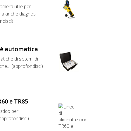
mera utile per
o ma anche diagnosi
ndisci)
lé automatica
tiche di sistemi di
aiche… (approfondisci)
R60 e TR85
stico per
(approfondisci)