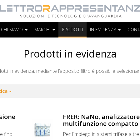
CHI SIAMO
MARCHI
PRODOTTI
IN EVIDENZA
CONT
Prodotti in evidenza
otti in evidenza; mediante l’apposito filtro è possibile selezionar
tica
sione
FRER: NaNo, analizzatore 
multifunzione compatto
e fino
Per l’impiego in sistemi trifase a tre