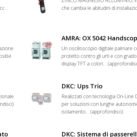
ZINCO MAGNESIO ALLUMINIO; il n
ecc…
che cambia le abitudini di installaz
AMRA: OX 5042 Handsco
cazione
Un oscilloscopio digitale palmare co
sitivi
protetto contro gli urti e con grad
display TFT a colori… (approfondisc
DKC: Ups Trio
zionale
Realizzati con tecnologia On-Line
ndisci)
per soluzioni con lunghe autonomie
isolamento… (approfondisci)
ato
DKC: Sistema di passerelle