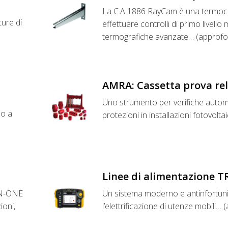
La C.A 1886 RayCam è una termoca
ture di
effettuare controlli di primo livell
termografiche avanzate… (approfo
AMRA: Cassetta prova re
Uno strumento per verifiche automa
 o a
protezioni in installazioni fotovolt
Linee di alimentazione T
-IN-ONE
Un sistema moderno e antinfortuni
ioni,
l’elettrificazione di utenze mobili… 