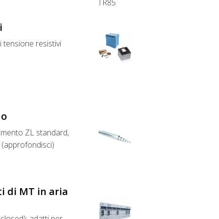
i
i tensione resistivi
do
timento ZL standard,
 (approfondisci)
i di MT in aria
losed); adatti per