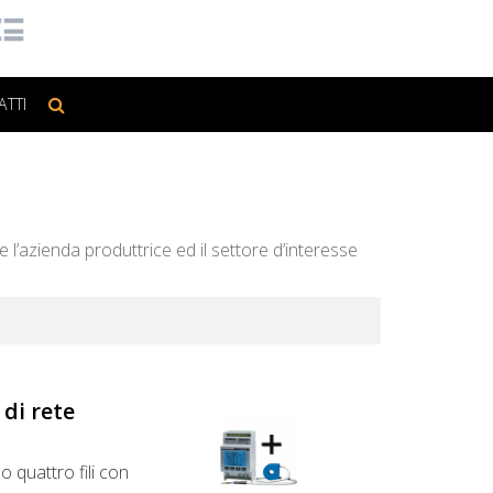
ATTI
e l’azienda produttrice ed il settore d’interesse
di rete
 o quattro fili con