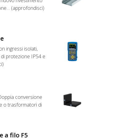
uovo rivestimento
ione… (approfondisci)
pe
n ingressi isolati,
o di protezione IP54 e
i)
 Doppia conversione
 o trasformatori di
 a filo F5