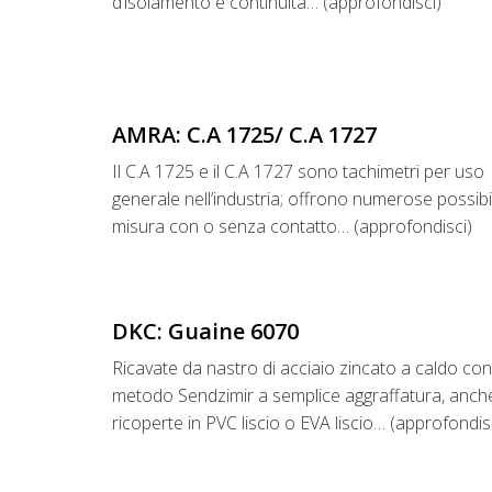
d’isolamento e continuità… (approfondisci)
AMRA: C.A 1725/ C.A 1727
Il C.A 1725 e il C.A 1727 sono tachimetri per uso
generale nell’industria; offrono numerose possibil
misura con o senza contatto… (approfondisci)
DKC: Guaine 6070
Ricavate da nastro di acciaio zincato a caldo con
metodo Sendzimir a semplice aggraffatura, anch
ricoperte in PVC liscio o EVA liscio… (approfondis