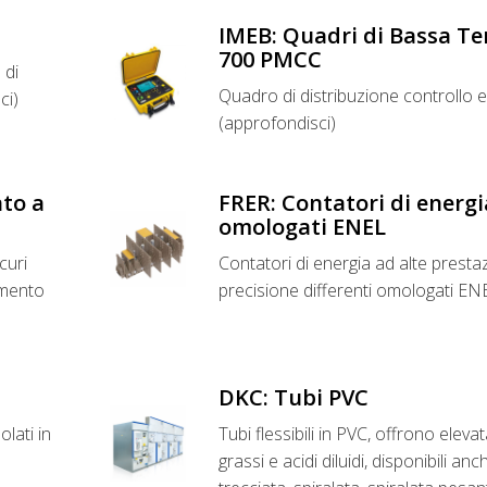
IMEB: Quadri di Bassa 
700 PMCC
 di
Quadro di distribuzione controllo
ci)
(approfondisci)
to a
FRER: Contatori di ener
omologati ENEL
curi
Contatori di energia ad alte prestazi
imento
precisione differenti omologati EN
DKC: Tubi PVC
olati in
Tubi flessibili in PVC, offrono elevat
grassi e acidi diluidi, disponibili an