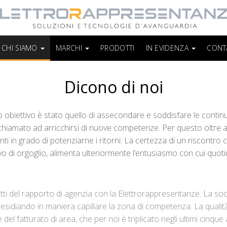
CHI SIAMO
MARCHI
PRODOTTI
IN EVIDENZA
CONT
Dicono di noi
stro obiettivo è stato quello di assecondare e soddisfare le conti
hiamato ad arricchirsi di nuove competenze. Per questo oltre alle 
enti in grado di potenziarne i ritorni. La certezza di un riscontr
vo di orgoglio, alimenta ulteriormente l’entusiasmo con cui quo
ti del rapporto di agenzia con la Elettrorappresentanze. La so
esidiando in maniera capillare la zona di competenza. La quali
del fatturato di area, che per noi è triplicato negli ultimi cinque 