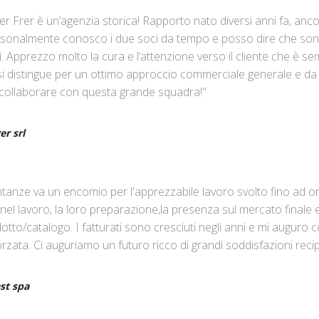
er Frer è un’agenzia storica! Rapporto nato diversi anni fa, anco
rsonalmente conosco i due soci da tempo e posso dire che sono 
ati. Apprezzo molto la cura e l’attenzione verso il cliente che è s
 si distingue per un ottimo approccio commerciale generale e d
re collaborare con questa grande squadra!"
er srl
ntanze va un encomio per l'apprezzabile lavoro svolto fino ad or
el lavoro, la loro preparazione,la presenza sul mercato finale e
to/catalogo. I fatturati sono cresciuti negli anni e mi auguro co
orzata. Ci auguriamo un futuro ricco di grandi soddisfazioni rec
st spa