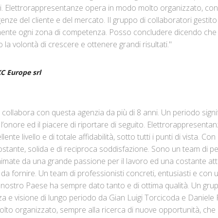
ati. Elettrorappresentanze opera in modo molto organizzato, co
enze del cliente e del mercato. Il gruppo di collaboratori gestit
amente ogni zona di competenza. Posso concludere dicendo che
a volontà di crescere e ottenere grandi risultati."
C Europe srl
collabora con questa agenzia da più di 8 anni. Un periodo signif
’onore ed il piacere di riportare di seguito. Elettrorappresenta
nte livello e di totale affidabilità, sotto tutti i punti di vista. C
ostante, solida e di reciproca soddisfazione. Sono un team di 
nimate da una grande passione per il lavoro ed una costante att
zio da fornire. Un team di professionisti concreti, entusiasti e con 
al nostro Paese ha sempre dato tanto e di ottima qualità. Un grup
za e visione di lungo periodo da Gian Luigi Torcicoda e Daniele 
lto organizzato, sempre alla ricerca di nuove opportunità, ch