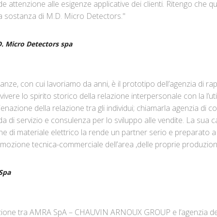
e attenzione alle esigenze applicative dei clienti. Ritengo che 
a sostanza di M.D. Micro Detectors."
. Micro Detectors spa
anze, con cui lavoriamo da anni, è il prototipo dell’agenzia di 
nvivere lo spirito storico della relazione interpersonale con la l’u
nazione della relazione tra gli individui; chiamarla agenzia di c
 di servizio e consulenza per lo sviluppo alle vendite. La sua ca
ione di materiale elettrico la rende un partner serio e preparato 
omozione tecnica-commerciale dell’area ,delle proprie produzioni
Spa
razione tra AMRA SpA – CHAUVIN ARNOUX GROUP e l’agenzia del 