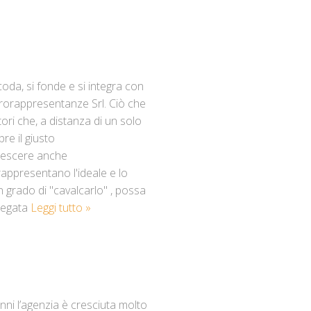
coda, si fonde e si integra con
trorappresentanze Srl. Ciò che
tori che, a distanza di un solo
e il giusto
crescere anche
rappresentano l'ideale e lo
n grado di "cavalcarlo" , possa
llegata
Leggi tutto »
nni l’agenzia è cresciuta molto