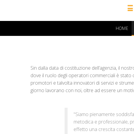
HOME
Sin dalla data di costituzione dell’agenzia, il no
dove il ruolo degli operatori commerciali è stato c
promotori e talvolta innovatori di servizi e strum
giorno lavorano con noi, oltre ad essere un moti
"Siamo pienamente soddisfat
metodica e professionale, pr
effetto una crescita costante 