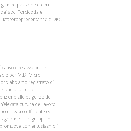
n grande passione e con
o dai soci Torcicoda e
 Elettrorappresentanze e DKC
icativo che avvalora le
nze è per M.D. Micro
on loro abbiamo registrato di
persone altamente
enzione alle esigenze del
un’elevata cultura del lavoro.
po di lavoro efficiente ed
Pagnoncelli. Un gruppo di
e promuove con entusiasmo i