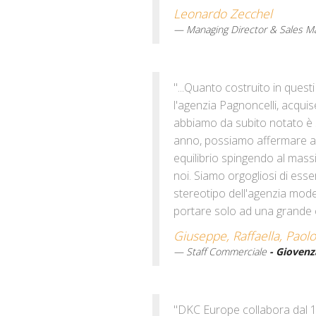
Leonardo Zecchel
Managing Director & Sales M
"...Quanto costruito in quest
l'agenzia Pagnoncelli, acqui
abbiamo da subito notato è sta
anno, possiamo affermare ab
equilibrio spingendo al mas
noi. Siamo orgogliosi di ess
stereotipo dell'agenzia model
portare solo ad una grande c
Giuseppe, Raffaella, Paolo
Staff Commerciale
- Giovenz
"DKC Europe collabora dal 199