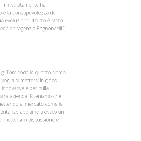
che immediatamente ha
orio e la consapevolezza del
ua evoluzione. Il tutto è stato
one dell’agenzia Pagnoncelli.”
Sig. Torcicoda in quanto siamo
voglia di mettersi in gioco
 innovative e per nulla
ostra azienda. Riteniamo che
asmettendo al mercato come le
presentanze abbiamo trovato un
i mettersi in discussione e