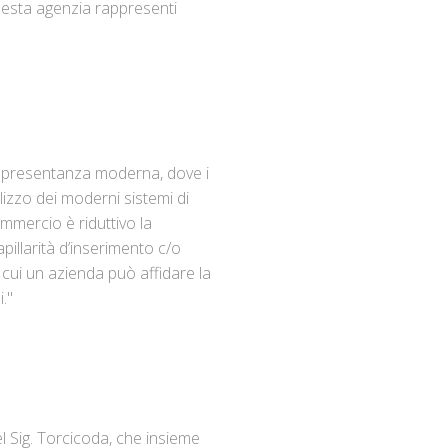
questa agenzia rappresenti
rappresentanza moderna, dove i
tilizzo dei moderni sistemi di
ommercio è riduttivo la
pillarità d’inserimento c/o
a cui un azienda può affidare la
."
Sig. Torcicoda, che insieme