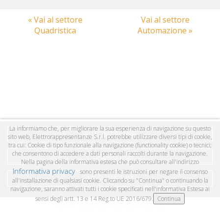
« Vai al settore
Vai al settore
Quadristica
Automazione »
La informiamo che, per migliorare la sua esperienza di navigazione su questo
AUTOMAZIONE
sito web, Elettrorappresentanze S.r.l. potrebbe utilizzare diversi tipi di cookie,
tra cui: Cookie di tipo funzionale alla navigazione (functionality cookie) o tecnici;
che consentono di accedere a dati personali raccolti durante la navigazione.
QUADRISTICA
Nella pagina della informativa estesa che può consultare all'indirizzo
Informativa privacy
sono presenti le istruzioni per negare il consenso
IMPIANTISTICA
all'installazione di qualsiasi cookie. Cliccando su "Continua" o continuando la
navigazione, saranno attivati tutti i cookie specificati nell'informativa Estesa ai
sensi degli artt. 13 e 14 Reg.to UE 2016/679.
PRIVACY - DISCLAIMER - COPYRIGHT - COOKIES