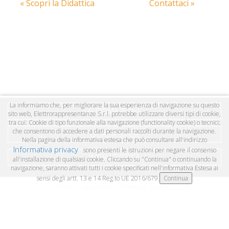
« Scopri la Didattica
Contattaci »
La informiamo che, per migliorare la sua esperienza di navigazione su questo
AUTOMAZIONE
sito web, Elettrorappresentanze S.r.l. potrebbe utilizzare diversi tipi di cookie,
tra cui: Cookie di tipo funzionale alla navigazione (functionality cookie) o tecnici;
che consentono di accedere a dati personali raccolti durante la navigazione.
QUADRISTICA
Nella pagina della informativa estesa che può consultare all'indirizzo
Informativa privacy
sono presenti le istruzioni per negare il consenso
IMPIANTISTICA
all'installazione di qualsiasi cookie. Cliccando su "Continua" o continuando la
navigazione, saranno attivati tutti i cookie specificati nell'informativa Estesa ai
sensi degli artt. 13 e 14 Reg.to UE 2016/679.
PRIVACY - DISCLAIMER - COPYRIGHT - COOKIES
COPYRIGHT © 2026 ELETTRORAPPRESENTANZE SRL UNIPERSONALE - VIA ROMA, 1
24051 ANTEGNATE (BG) - P.IVA 04055130167, TEL: 0363 914665