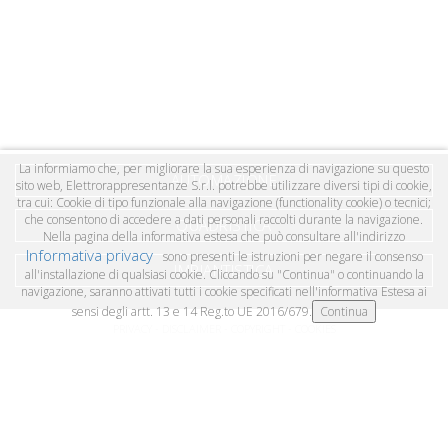
La informiamo che, per migliorare la sua esperienza di navigazione su questo
AUTOMAZIONE
sito web, Elettrorappresentanze S.r.l. potrebbe utilizzare diversi tipi di cookie,
tra cui: Cookie di tipo funzionale alla navigazione (functionality cookie) o tecnici;
che consentono di accedere a dati personali raccolti durante la navigazione.
QUADRISTICA
Nella pagina della informativa estesa che può consultare all'indirizzo
Informativa privacy
sono presenti le istruzioni per negare il consenso
IMPIANTISTICA
all'installazione di qualsiasi cookie. Cliccando su "Continua" o continuando la
navigazione, saranno attivati tutti i cookie specificati nell'informativa Estesa ai
sensi degli artt. 13 e 14 Reg.to UE 2016/679.
PRIVACY - DISCLAIMER - COPYRIGHT - COOKIES
COPYRIGHT © 2026 ELETTRORAPPRESENTANZE SRL UNIPERSONALE - VIA ROMA, 1
24051 ANTEGNATE (BG) - P.IVA 04055130167, TEL: 0363 914665