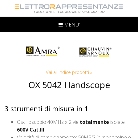
MENU'
Vai all'indice prodotti »
OX 5042 Handscope
3 strumenti di misura in 1
Oscilloscopio 40MHz x 2 vie
totalmente
isolate
600V Cat.III
Velocità di campionamento: 50MS/S in monocolpo e