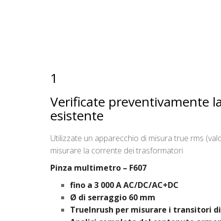
1
Verificate preventivamente la 
esistente
Utilizzate un apparecchio di misura true rms (val
misurare la corrente dei trasformatori
Pinza multimetro – F607
fino a 3 000 A AC/DC/AC+DC
Ø di serraggio 60 mm
TrueInrush per misurare i transitori d