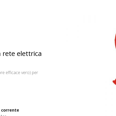
rete elettrica
ore efficace vero) per
i corrente