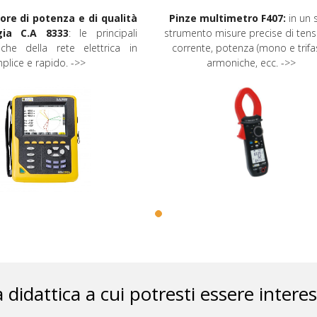
ore di potenza e di qualità
Pinze multimetro F407:
in un 
rgia C.A 8333
: le principali
strumento misure precise di tens
tiche della rete elettrica in
corrente, potenza (mono e trifa
lice e rapido. ->>
armoniche, ecc. ->>
a didattica a cui potresti essere intere