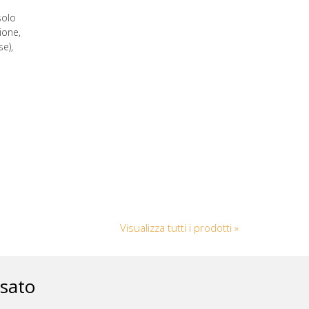
solo
ione,
se),
Visualizza tutti i prodotti »
ssato