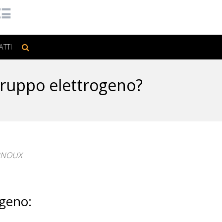
ATTI
 gruppo elettrogeno?
ARNOUX
ogeno: