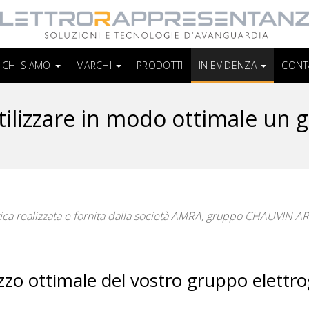
CHI SIAMO
MARCHI
PRODOTTI
IN EVIDENZA
CONT
tilizzare in modo ottimale un
tica realizzata e fornita dalla società AMRA, gruppo CHAUVIN 
lizzo ottimale del vostro gruppo elettr