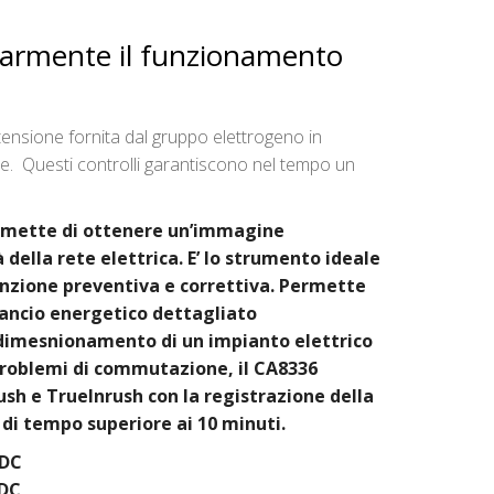
larmente il funzionamento
tensione fornita dal gruppo elettrogeno in
le. Questi controlli garantiscono nel tempo un
ermette di ottenere un’immagine
 della rete elettrica. E’ lo strumento ideale
nzione preventiva e correttiva. Permette
lancio energetico dettagliato
il dimesnionamento di un impianto elettrico
problemi di commutazione, il CA8336
ush e TrueInrush con la registrazione della
 di tempo superiore ai 10 minuti.
+DC
+DC