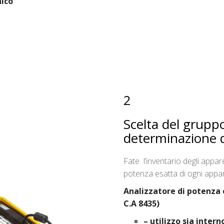
nico
2
Scelta del grupp
determinazione d
Fate l’inventario degli appare
potenza esatta di ogni appa
Analizzatore di potenza e
C.A 8435)
– utilizzo sia inter