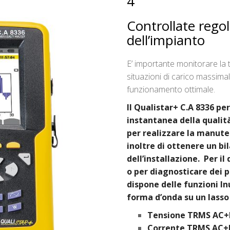
4
Controllate rego
dell’impianto
E’ importante monitorare la 
situazioni di carico massima
funzionamento ottimale.
Il Qualistar+ C.A 8336 p
instantanea della qualità
per realizzare la manute
inoltre di ottenere un bi
dell’installazione. Per 
o per diagnosticare dei 
dispone delle funzioni In
forma d’onda su un lasso
Tensione TRMS AC
Corrente TRMS AC