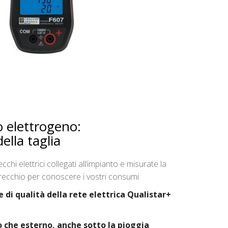
o elettrogeno:
ella taglia
cchi elettrici collegati all’impianto e misurate la
recchio per conoscere i vostri consumi
 di qualità della rete elettrica Qualistar+
no che esterno, anche sotto la pioggia