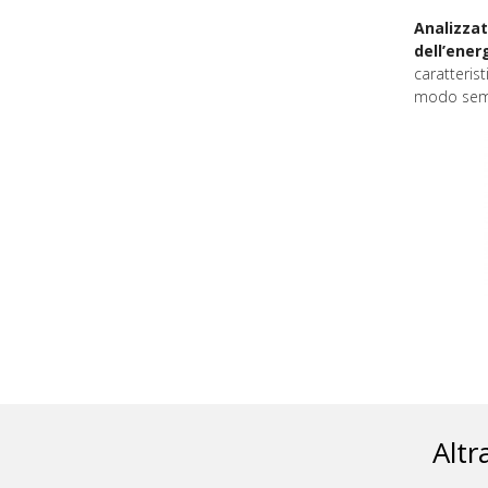
Analizzat
dell’ene
caratteris
modo semp
Altr