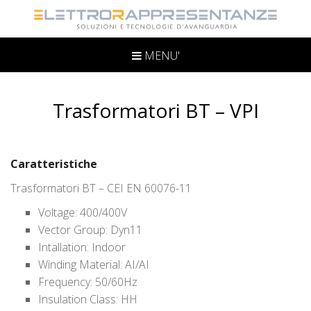
MENU'
Trasformatori BT – VPI
Caratteristiche
Trasformatori BT – CEI EN 60076-11
Voltage: 400/400V
Vector Group: Dyn11
Intallation: Indoor
Winding Material: AI/AI
Frequency: 50/60Hz
Insulation Class: HH