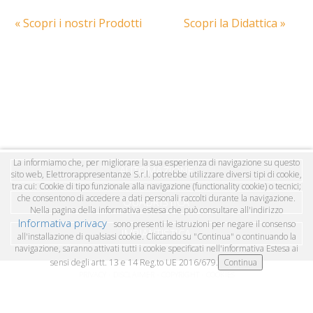
« Scopri i nostri Prodotti
Scopri la Didattica »
La informiamo che, per migliorare la sua esperienza di navigazione su questo
AUTOMAZIONE
sito web, Elettrorappresentanze S.r.l. potrebbe utilizzare diversi tipi di cookie,
tra cui: Cookie di tipo funzionale alla navigazione (functionality cookie) o tecnici;
che consentono di accedere a dati personali raccolti durante la navigazione.
QUADRISTICA
Nella pagina della informativa estesa che può consultare all'indirizzo
Informativa privacy
sono presenti le istruzioni per negare il consenso
IMPIANTISTICA
all'installazione di qualsiasi cookie. Cliccando su "Continua" o continuando la
navigazione, saranno attivati tutti i cookie specificati nell'informativa Estesa ai
sensi degli artt. 13 e 14 Reg.to UE 2016/679.
PRIVACY - DISCLAIMER - COPYRIGHT - COOKIES
COPYRIGHT © 2026 ELETTRORAPPRESENTANZE SRL UNIPERSONALE - VIA ROMA, 1
24051 ANTEGNATE (BG) - P.IVA 04055130167, TEL: 0363 914665