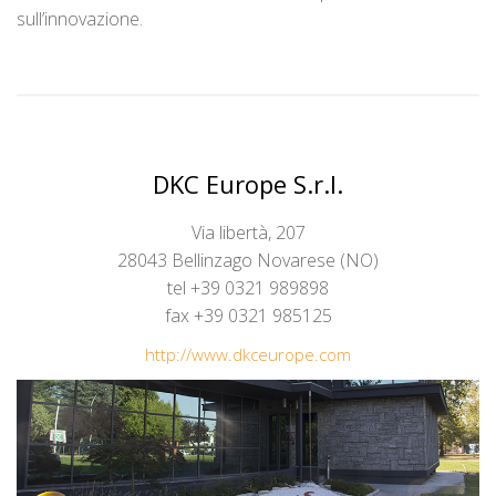
sull’innovazione.
DKC Europe S.r.l.
Via libertà, 207
28043 Bellinzago Novarese (NO)
tel +39 0321 989898
fax +39 0321 985125
http://www.dkceurope.com