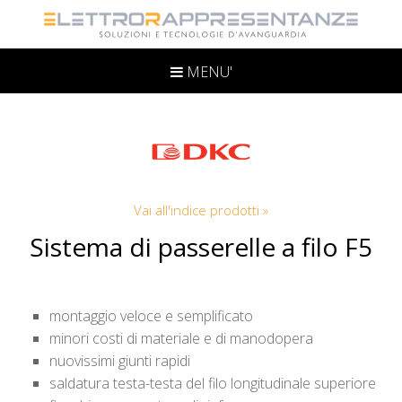
MENU'
Vai all'indice prodotti »
Sistema di passerelle a filo F5
montaggio veloce e semplificato
minori costi di materiale e di manodopera
nuovissimi giunti rapidi
saldatura testa-testa del filo longitudinale superiore