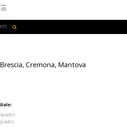
ATTI
, Brescia, Cremona, Mantova
iale:
a quadro
 quadro