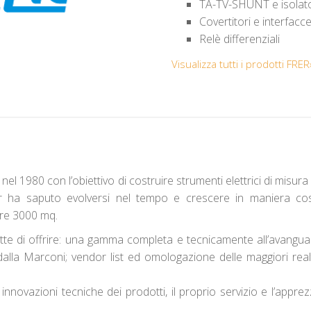
TA-TV-SHUNT e isolato
Covertitori e interfacc
Relè differenziali
Visualizza tutti i prodotti FRER
l 1980 con l’obiettivo di costruire strumenti elettrici di misur
. Frer ha saputo evolversi nel tempo e crescere in maniera 
tre 3000 mq.
tte di offrire: una gamma completa e tecnicamente all’avanguar
lla Marconi; vendor list ed omologazione delle maggiori realtà in
nnovazioni tecniche dei prodotti, il proprio servizio e l’apprez