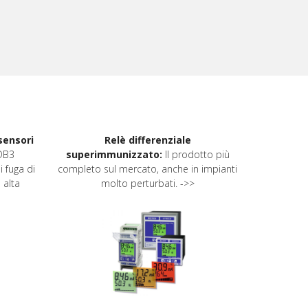
 sensori
Relè differenziale
Accessori
DB3
superimmunizzato:
Il prodotto più
indicat
i fuga di
completo sul mercato, anche in impianti
acquisizi
 alta
molto perturbati. ->>