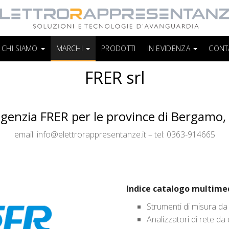
CHI SIAMO
MARCHI
PRODOTTI
IN EVIDENZA
CONT
FRER srl
agenzia FRER per le province di Bergamo
email: info@elettrorappresentanze.it – tel: 0363-914665
Indice catalogo multimed
Strumenti di misura d
Analizzatori di rete da