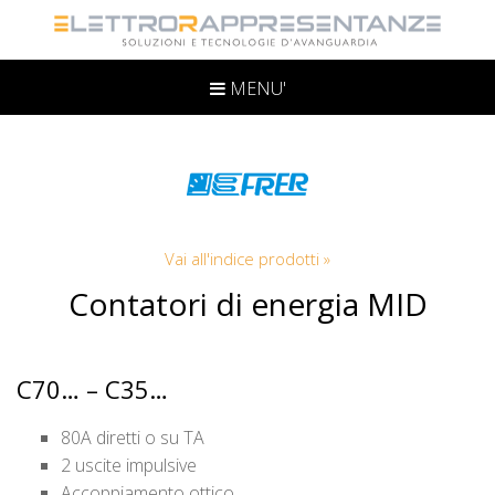
MENU'
Vai all'indice prodotti »
Contatori di energia MID
C70… – C35…
80A diretti o su TA
2 uscite impulsive
Accoppiamento ottico