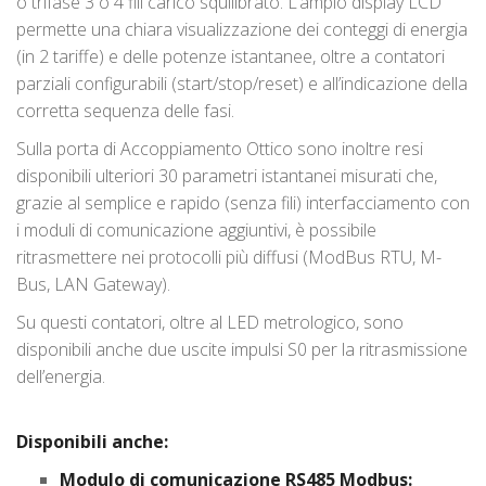
o trifase 3 o 4 fili carico squilibrato. L’ampio display LCD
permette una chiara visualizzazione dei conteggi di energia
(in 2 tariffe) e delle potenze istantanee, oltre a contatori
parziali configurabili (start/stop/reset) e all’indicazione della
corretta sequenza delle fasi.
Sulla porta di Accoppiamento Ottico sono inoltre resi
disponibili ulteriori 30 parametri istantanei misurati che,
grazie al semplice e rapido (senza fili) interfacciamento con
i moduli di comunicazione aggiuntivi, è possibile
ritrasmettere nei protocolli più diffusi (ModBus RTU, M-
Bus, LAN Gateway).
Su questi contatori, oltre al LED metrologico, sono
disponibili anche due uscite impulsi S0 per la ritrasmissione
dell’energia.
Disponibili anche:
Modulo di comunicazione RS485 Modbus: