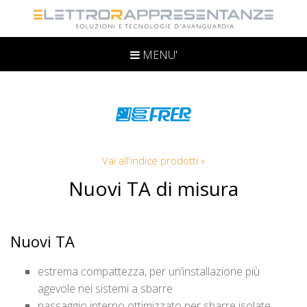
MENU'
Vai all'indice prodotti »
Nuovi TA di misura
Nuovi TA
estrema compattezza, per un’installazione più
agevole nei sistemi a sbarre
passaggio interno ottimizzato per sbarre isolate