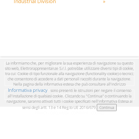
Industrial Division
»
La informiamo che, per migliorare la sua esperienza di navigazione su questo
AUTOMAZIONE
sito web, Elettrorappresentanze S.r.l. potrebbe utilizzare diversi tipi di cookie,
tra cui: Cookie di tipo funzionale alla navigazione (functionality cookie) o tecnici;
che consentono di accedere a dati personali raccolti durante la navigazione.
QUADRISTICA
Nella pagina della informativa estesa che può consultare all'indirizzo
Informativa privacy
sono presenti le istruzioni per negare il consenso
IMPIANTISTICA
all'installazione di qualsiasi cookie. Cliccando su "Continua" o continuando la
navigazione, saranno attivati tutti i cookie specificati nell'informativa Estesa ai
sensi degli artt. 13 e 14 Reg.to UE 2016/679.
PRIVACY - DISCLAIMER - COPYRIGHT - COOKIES
COPYRIGHT © 2026 ELETTRORAPPRESENTANZE SRL UNIPERSONALE - VIA ROMA, 1
24051 ANTEGNATE (BG) - P.IVA 04055130167, TEL: 0363 914665