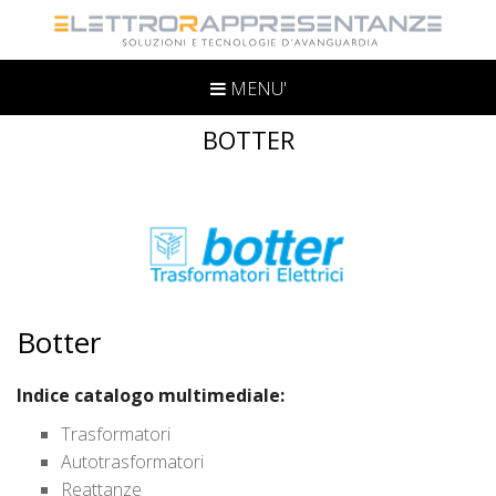
MENU'
BOTTER
Botter
Indice catalogo multimediale:
Trasformatori
Autotrasformatori
Reattanze