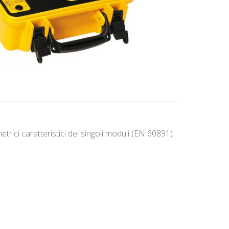
rici caratteristici dei singoli moduli (EN 60891)