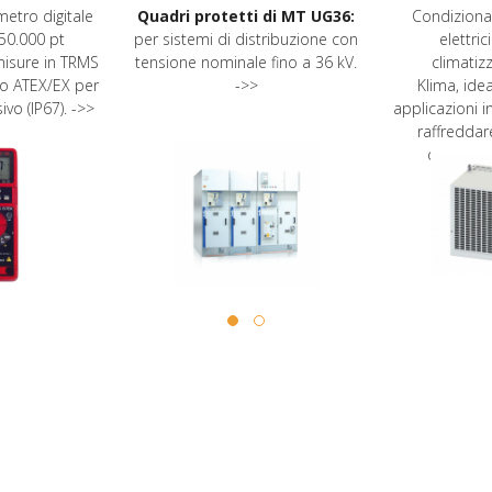
etro digitale
Quadri protetti di MT UG36:
Condizionat
50.000 pt
per sistemi di distribuzione con
elettric
misure in TRMS
tensione nominale fino a 36 kV.
climatiz
to ATEX/EX per
->>
Klima,
idea
vo (IP67). ->>
applicazioni i
raffreddar
quadro d
circos