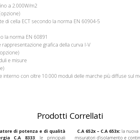
 fino a 2.000W/m2
(opzione)
te di cella ECT secondo la norma EN 60904-5
ndo la norma EN 60891
 rappresentazione grafica della curva I-V
(opzione)
uli e misure
e)
interno con oltre 10.000 moduli delle marche più diffuse sul 
Prodotti Correllati
atore di potenza e di qualità
C.A 652x – C.A 653x:
la nuova 
nergia C.A 8333
: le principali
misuratori d’isolamento e contin