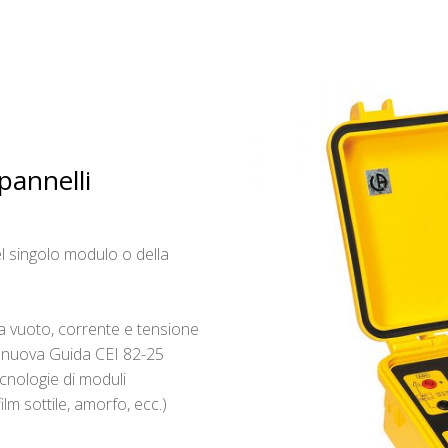
 pannelli
el singolo modulo o della
 a vuoto, corrente e tensione
a nuova Guida CEI 82-25
ecnologie di moduli
film sottile, amorfo, ecc.)