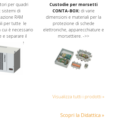
ori per quadri
Custodie per morsetti
Linee di 
i: sistemi di
CONTA-BOX:
di varie
e TR85:
un
zazione RAM
dimensioni e materiali per la
antin
li per tutte le
protezione di schede
l’elettr
n cui è necessario
elettroniche, apparecchiature e
e e separare il
morsettiere. ->>
all’ambiente
tante. ->>
Visualizza tutti i prodotti »
Scopri la Didattica »