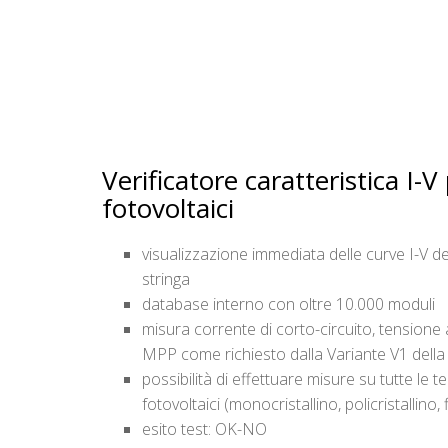
Verificatore caratteristica I-V
fotovoltaici
visualizzazione immediata delle curve I-V d
stringa
database interno con oltre 10.000 moduli
misura corrente di corto-circuito, tensione
MPP come richiesto dalla Variante V1 dell
possibilità di effettuare misure su tutte le t
fotovoltaici (monocristallino, policristallino, 
esito test: OK-NO