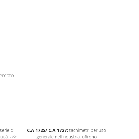
mercato
serie di
C.A 1725/ C.A 1727:
tachimetri per uso
C.A 6117
uità. ->>
generale nell’industria; offrono
ALL-I