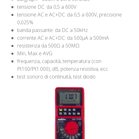
tensione DC: da 0,5 a 600V
tensione AC e AC+DC: da 0,5 a 600V, precisione
0,025%
banda passante: da DC a 50kHz
corrente AC e AC+DC: da 500μA a 500mA
resistenza da 500Ω a 50MΩ
Min, Max e AVG
frequenza, capacità, temperatura (con
Pt100/Pt1.000), dB, potenza resistiva, ecc.
test sonoro di continuità, test diodo