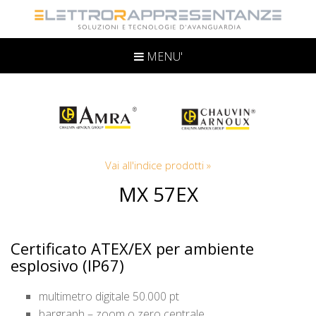
MENU'
Vai all'indice prodotti »
MX 57EX
Certificato ATEX/EX per ambiente
esplosivo (IP67)
multimetro digitale 50.000 pt
bargraph – zoom o zero centrale